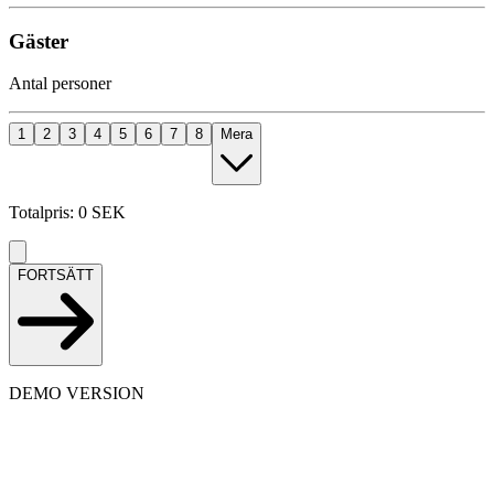
Gäster
Antal personer
1
2
3
4
5
6
7
8
Mera
Totalpris
:
0
SEK
FORTSÄTT
DEMO VERSION