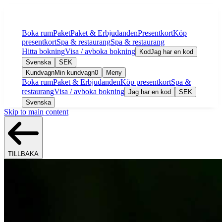
Boka rum
Paket
Paket & Erbjudanden
Presentkort
Köp
presentkort
Spa & restaurang
Spa & restaurang
Hitta bokning
Visa / avboka bokning
Kod
Jag har en kod
Svenska
SEK
Kundvagn
Min kundvagn
0
Meny
Boka rum
Paket & Erbjudanden
Köp presentkort
Spa &
restaurang
Visa / avboka bokning
Jag har en kod
SEK
Svenska
Skip to main content
TILLBAKA