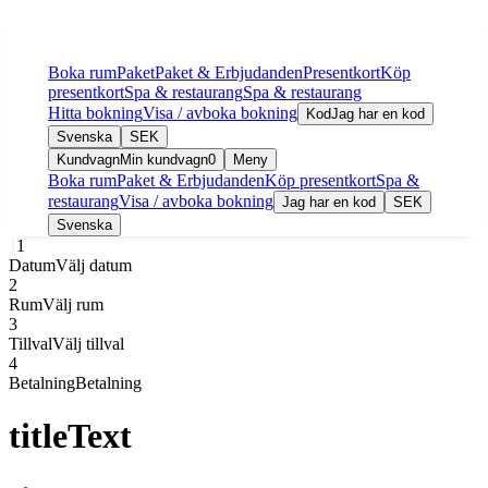
Boka rum
Paket
Paket & Erbjudanden
Presentkort
Köp
presentkort
Spa & restaurang
Spa & restaurang
Hitta bokning
Visa / avboka bokning
Kod
Jag har en kod
Svenska
SEK
Kundvagn
Min kundvagn
0
Meny
Boka rum
Paket & Erbjudanden
Köp presentkort
Spa &
restaurang
Visa / avboka bokning
Jag har en kod
SEK
Svenska
1
1
Datum
Välj datum
2
Rum
Välj rum
3
Tillval
Välj tillval
4
Betalning
Betalning
titleText