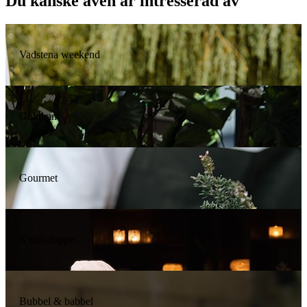
Du kanske även är intresserad av
Vadstena weekend
Guldkant
Gourmet
Kvällsdoppet
Bubbel & babbel