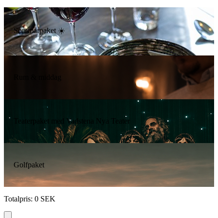
Sommarpaket ☀️
Rum & middag
Teaterpaket med Vadstena Nya Teater
Golfpaket
Totalpris
:
0
SEK