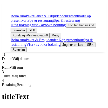
Boka rum
Paket
Paket & Erbjudanden
Presentkort
Köp
presentkort
Spa & restaurang
Spa & restaurang
Hitta bokning
Visa / avboka bokning
Kod
Jag har en kod
Svenska
SEK
Kundvagn
Min kundvagn
0
Meny
Boka rum
Paket & Erbjudanden
Köp presentkort
Spa &
restaurang
Visa / avboka bokning
Jag har en kod
SEK
Svenska
1
1
Datum
Välj datum
2
Rum
Välj rum
3
Tillval
Välj tillval
4
Betalning
Betalning
titleText