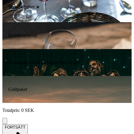
Sommarpaket ☀️
Hotellweekend
Teaterpaket med Vadstena Nya Teater
Golfpaket
Totalpris
:
0
SEK
FORTSÄTT