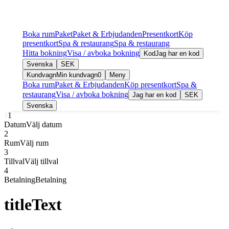
Boka rum
Paket
Paket & Erbjudanden
Presentkort
Köp
presentkort
Spa & restaurang
Spa & restaurang
Hitta bokning
Visa / avboka bokning
Kod
Jag har en kod
Svenska
SEK
Kundvagn
Min kundvagn
0
Meny
Boka rum
Paket & Erbjudanden
Köp presentkort
Spa &
restaurang
Visa / avboka bokning
Jag har en kod
SEK
Svenska
1
1
Datum
Välj datum
2
Rum
Välj rum
3
Tillval
Välj tillval
4
Betalning
Betalning
titleText