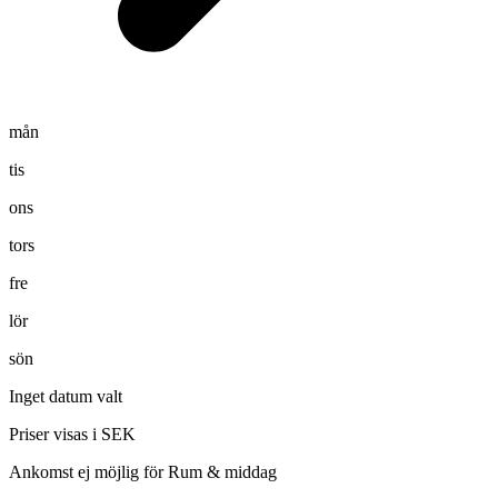
mån
tis
ons
tors
fre
lör
sön
Inget datum valt
Priser visas i SEK
Ankomst ej möjlig för Rum & middag